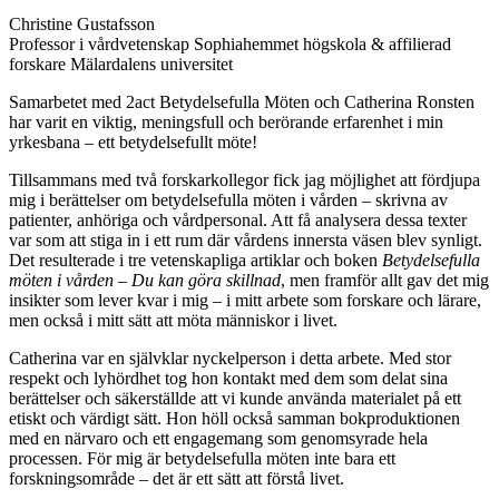
Christine Gustafsson
Professor i vårdvetenskap Sophiahemmet högskola & affilierad
forskare Mälardalens universitet
Samarbetet med 2act Betydelsefulla Möten och Catherina Ronsten
har varit en viktig, meningsfull och berörande erfarenhet i min
yrkesbana – ett betydelsefullt möte!
Tillsammans med två forskarkollegor fick jag möjlighet att fördjupa
mig i berättelser om betydelsefulla möten i vården – skrivna av
patienter, anhöriga och vårdpersonal. Att få analysera dessa texter
var som att stiga in i ett rum där vårdens innersta väsen blev synligt.
Det resulterade i tre vetenskapliga artiklar och boken
Betydelsefulla
möten i vården – Du kan göra skillnad
, men framför allt gav det mig
insikter som lever kvar i mig – i mitt arbete som forskare och lärare,
men också i mitt sätt att möta människor i livet.
Catherina var en självklar nyckelperson i detta arbete. Med stor
respekt och lyhördhet tog hon kontakt med dem som delat sina
berättelser och säkerställde att vi kunde använda materialet på ett
etiskt och värdigt sätt. Hon höll också samman bokproduktionen
med en närvaro och ett engagemang som genomsyrade hela
processen. För mig är betydelsefulla möten inte bara ett
forskningsområde – det är ett sätt att förstå livet.