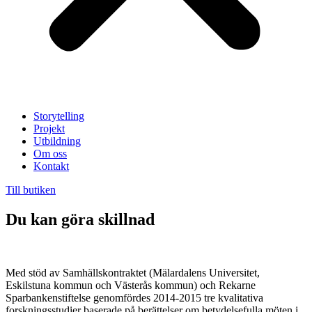
Storytelling
Projekt
Utbildning
Om oss
Kontakt
Till butiken
Du kan göra skillnad
Med stöd av Samhällskontraktet (Mälardalens Universitet,
Eskilstuna kommun och Västerås kommun) och Rekarne
Sparbankenstiftelse genomfördes 2014-2015 tre kvalitativa
forskningsstudier baserade på berättelser om betydelsefulla möten i