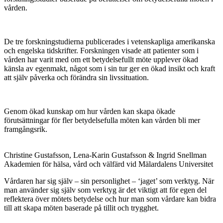
vården.
De tre forskningstudierna publicerades i vetenskapliga amerikanska
och engelska tidskrifter. Forskningen visade att patienter som i
vården har varit med om ett betydelsefullt möte upplever ökad
känsla av egenmakt, något som i sin tur ger en ökad insikt och kraft
att själv påverka och förändra sin livssituation.
Genom ökad kunskap om hur vården kan skapa ökade
förutsättningar för fler betydelsefulla möten kan vården bli mer
framgångsrik.
Christine Gustafsson, Lena-Karin Gustafsson & Ingrid Snellman
Akademien för hälsa, vård och välfärd vid Mälardalens Universitet
Vårdaren har sig själv – sin personlighet – ‘jaget’ som verktyg. När
man använder sig själv som verktyg är det viktigt att för egen del
reflektera över mötets betydelse och hur man som vårdare kan bidra
till att skapa möten baserade på tillit och trygghet.