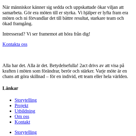
När människor känner sig sedda och uppskattade ökar viljan att
samarbeta. Gör era möten till er styrka. Vi hjälper er lyfta fram era
möten och ni förvandlar det till bättre resultat, starkare team och
ökad framgång.
Intresserad? Vi ser framemot att höra från dig!
Kontakta oss
Alla har det. Alla är det. Betydelsefulla! 2act drivs av att visa på
kraften i möten som förändrar, berör och stärker. Varje möte är en
chans att göra skillnad – för en individ, ett team eller hela världen.
Länkar
Storytelling
Projekt
Utbildning
Om oss
Kontakt
Storytelling