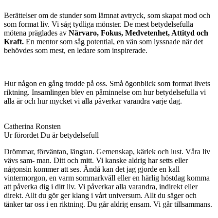
Berättelser om de stunder som lämnat avtryck, som skapat mod och
som format liv. Vi såg tydliga mönster. De mest betydelsefulla
mötena präglades av
Närvaro, Fokus, Medvetenhet, Attityd och
Kraft.
En mentor som såg potential, en vän som lyssnade när det
behövdes som mest, en ledare som inspirerade.
Hur någon en gång trodde på oss. Små ögonblick som format livets
riktning. Insamlingen blev en påminnelse om hur betydelsefulla vi
alla är och hur mycket vi alla påverkar varandra varje dag.
Catherina Ronsten
Ur förordet Du är betydelsefull
Drömmar, förväntan, längtan. Gemenskap, kärlek och lust. Våra liv
vävs sam- man. Ditt och mitt. Vi kanske aldrig har setts eller
någonsin kommer att ses. Ändå kan det jag gjorde en kall
vintermorgon, en varm sommarkväll eller en härlig höstdag komma
att påverka dig i ditt liv. Vi påverkar alla varandra, indirekt eller
direkt. Allt du gör ger klang i vårt universum. Allt du säger och
tänker tar oss i en riktning. Du går aldrig ensam. Vi går tillsammans.